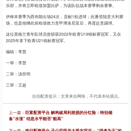
乐部，并将立即租借加盟比萨，为该队征战本赛季剩余赛事。
伊林本赛季为西布朗出场24次，贡献1粒进球；此番登陆意大利赛
场，也是他继此前租借效力意甲博洛尼亚后，再度赴意踢球。
这位英格兰青年队球员曾斩获2022年欧青U19锦标赛冠军，又在
2025年拿下欧青U21锦标赛冠军。
编辑：李慧
一审：李慧
二审：汤世明
三审：王超
拉伯配资提示：文章来自网络，不代表本站观点。
上一篇：
巨富配资平台 解构破局利差损的分红险：特别储
备“水涨” 结息水平能否“船高”
下一篇：
按日配资平台 子公司吸并大股东背后： “强者为王”的