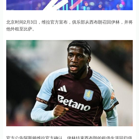
北京时间2月3日，维拉官方宣布，俱乐部从西布朗召回伊林，并将
他外租至比萨。
官方公告阿斯顿维拉官方确认，伊林结束西布朗的租借生涯回归俱