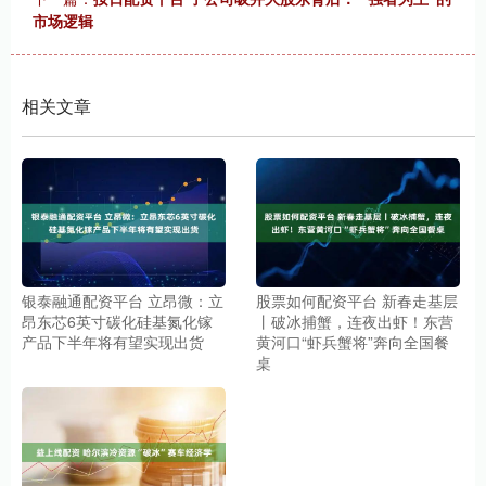
市场逻辑
相关文章
银泰融通配资平台 立昂微：立
股票如何配资平台 新春走基层
昂东芯6英寸碳化硅基氮化镓
丨破冰捕蟹，连夜出虾！东营
产品下半年将有望实现出货
黄河口“虾兵蟹将”奔向全国餐
桌