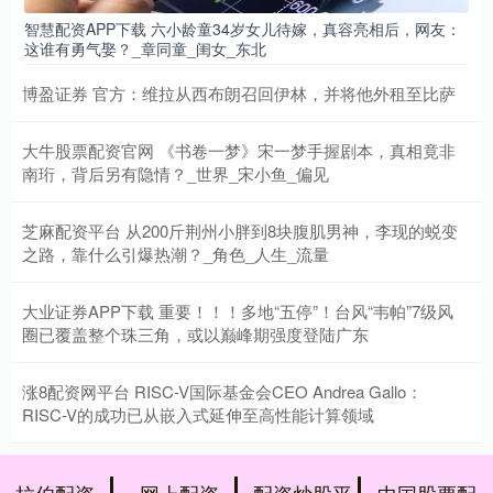
智慧配资APP下载 六小龄童34岁女儿待嫁，真容亮相后，网友：
这谁有勇气娶？_章同童_闺女_东北
博盈证券 官方：维拉从西布朗召回伊林，并将他外租至比萨
大牛股票配资官网 《书卷一梦》宋一梦手握剧本，真相竟非
南珩，背后另有隐情？_世界_宋小鱼_偏见
芝麻配资平台 从200斤荆州小胖到8块腹肌男神，李现的蜕变
之路，靠什么引爆热潮？_角色_人生_流量
大业证券APP下载 重要！！！多地“五停”！台风“韦帕”7级风
圈已覆盖整个珠三角，或以巅峰期强度登陆广东
涨8配资网平台 RISC-V国际基金会CEO Andrea Gallo：
RISC-V的成功已从嵌入式延伸至高性能计算领域
拉伯配资
网上配资
配资炒股平
中国股票配